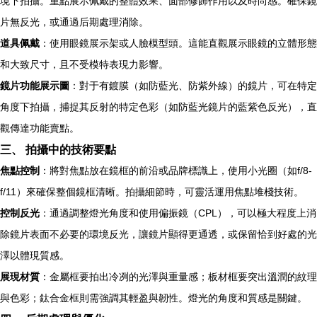
境下拍攝。重點展示佩戴的整體效果、面部修飾作用以及時尚感。確保鏡
片無反光，或通過后期處理消除。
道具佩戴
：使用眼鏡展示架或人臉模型頭。這能直觀展示眼鏡的立體形態
和大致尺寸，且不受模特表現力影響。
鏡片功能展示圖
：對于有鍍膜（如防藍光、防紫外線）的鏡片，可在特定
角度下拍攝，捕捉其反射的特定色彩（如防藍光鏡片的藍紫色反光），直
觀傳達功能賣點。
三、 拍攝中的技術要點
焦點控制
：將對焦點放在鏡框的前沿或品牌標識上，使用小光圈（如f/8-
f/11）來確保整個鏡框清晰。拍攝細節時，可靈活運用焦點堆棧技術。
控制反光
：通過調整燈光角度和使用偏振鏡（CPL），可以極大程度上消
除鏡片表面不必要的環境反光，讓鏡片顯得更通透，或保留恰到好處的光
澤以體現質感。
展現材質
：金屬框要拍出冷冽的光澤與重量感；板材框要突出溫潤的紋理
與色彩；鈦合金框則需強調其輕盈與韌性。燈光的角度和質感是關鍵。