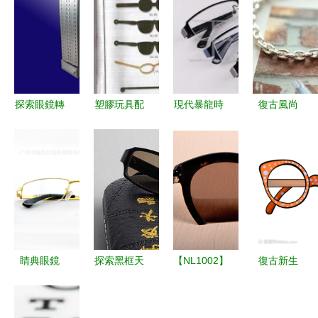
探索眼鏡轉
塑膠玩具配
現代暴龍時
復古風尚
盤H 019 廣
件 從兒童
尚半框眼鏡
J007嗆口
州精成工藝
玩具到創意
架6812 多
小辣椒標志
制品廠的匠
眼鏡的跨界
色可選，低
太陽鏡全方
心之作
應用
價批發的商
位解析
務與文教良
伴
睛典眼鏡
探索黑框天
【NL1002】
復古新生
以高品質純
然水晶平光
時尚之選
眼鏡類卡通
鈦眼鏡，定
眼鏡的魅力
深圳諾龍半
手繪風時尚