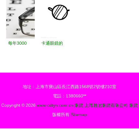
義時尚與舒
品質與品味
框偏光太陽
眼鏡的魅力
適
的融合
鏡，打造個
解讀
性魅力
每年3000
卡通眼鏡的
萬人戴著劣
矢量圖繪制
質眼鏡，你
指南
的眼睛還好
嗎？
地址：上海市寶山區長江西路1568號2號樓210室
電話：1380660**
Copyright © 2026
www.cdtyn.com.cn
眼鏡
上海雅尼眼鏡有限公司
眼鏡
版權所有
Sitemap