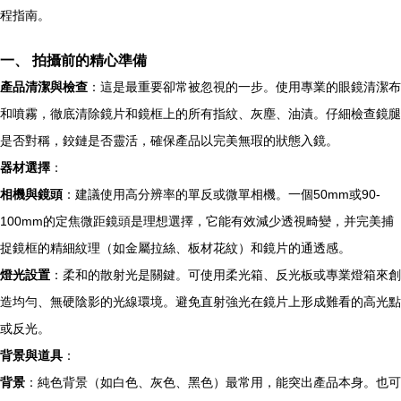
程指南。
一、 拍攝前的精心準備
產品清潔與檢查
：這是最重要卻常被忽視的一步。使用專業的眼鏡清潔布
和噴霧，徹底清除鏡片和鏡框上的所有指紋、灰塵、油漬。仔細檢查鏡腿
是否對稱，鉸鏈是否靈活，確保產品以完美無瑕的狀態入鏡。
器材選擇
：
相機與鏡頭
：建議使用高分辨率的單反或微單相機。一個50mm或90-
100mm的定焦微距鏡頭是理想選擇，它能有效減少透視畸變，并完美捕
捉鏡框的精細紋理（如金屬拉絲、板材花紋）和鏡片的通透感。
燈光設置
：柔和的散射光是關鍵。可使用柔光箱、反光板或專業燈箱來創
造均勻、無硬陰影的光線環境。避免直射強光在鏡片上形成難看的高光點
或反光。
背景與道具
：
背景
：純色背景（如白色、灰色、黑色）最常用，能突出產品本身。也可