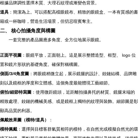
根據品牌調性選擇木質、大理石紋理或漸變色背景。
道具
：簡潔為上。可以搭配高檔眼鏡布、精致的眼鏡盒、一本有質感的書
籍或一杯咖啡，營造生活場景，但切忌喧賓奪主。
二、 核心拍攝角度與構圖
一套完整的產品圖應多角度、全方位地展示眼鏡。
正面平視圖
：眼鏡平放，正面朝上。這是展示整體造型、框型、 logo 位
置和鏡片形狀的基礎角度。確保對稱構圖。
側面/3/4角度圖
：將眼鏡稍微立起，展示鏡腿的設計、鉸鏈結構、品牌雕
刻以及鏡框的厚度和立體感。這個角度最能體現工藝細節。
俯拍/細節特寫圖
：使用微距鏡頭，近距離拍攝鼻托的材質、鏡腿末端的
精致處理、鉸鏈的機械美感、或是鏡框上獨特的紋理與裝飾。細節圖是彰
顯高品質的利器。
佩戴效果圖（模特/道具）
：
模特佩戴
：選擇與目標客群氣質相符的模特，在自然光或模擬自然光的環