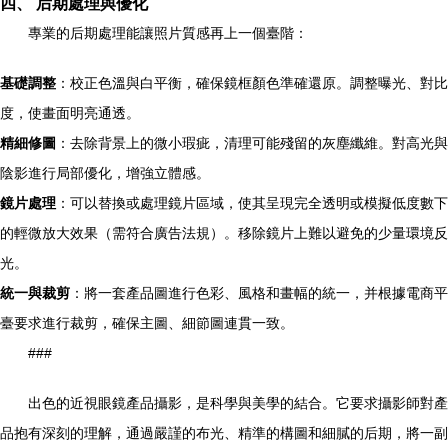
四、 后期處理與優化
專業的后期處理能讓照片質感再上一個臺階：
基礎調整
：校正色溫與白平衡，確保鏡框顏色準確還原。調整曝光、對比
度，使畫面明亮通透。
精細修圖
：去除背景上的微小瑕疵，清理可能殘留的灰塵纖維。對高光與
陰影進行局部優化，增強立體感。
鏡片處理
：可以替換或處理鏡片區域，使其呈現完全透明或模擬低度數下
的輕微放大效果（需符合廣告法規）。移除鏡片上難以避免的少量環境反
光。
統一與裁剪
：將一套產品圖進行色彩、風格和畫幅的統一，并根據電商平
臺要求進行裁剪，確保主圖、細節圖連貫一致。
###
出色的近視眼鏡產品攝影，是科學與美學的結合。它要求攝影師對產
品抱有深刻的理解，通過嚴謹的布光、精準的構圖和細膩的后期，將一副